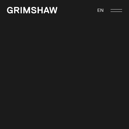
跳
至
EN
Grimshaw
内
容
关于我们
项目
获奖
可持续发展
联系我们
咨询
asia@grimshaw.global