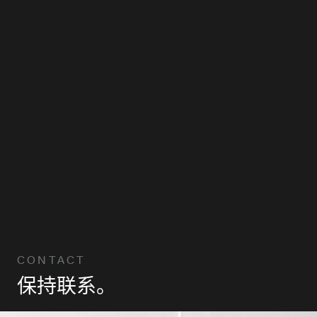
CONTACT
保
持
联
系
。