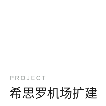
PROJECT
希
思
罗
机
场
扩
建