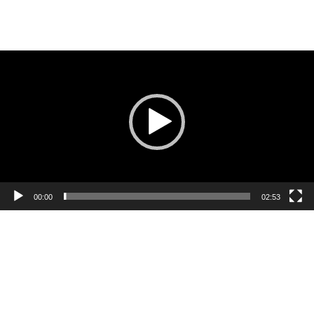
跳
sustainability-zh
至
Grimshaw
内
视
容
频
播
放
器
00:00
02:53